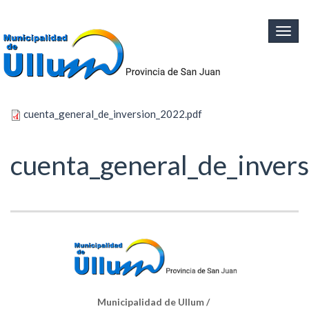
Ir al contenido principal
Togg
navig
cuenta_general_de_inversion_2022.pdf
cuenta_general_de_inver
Municipalidad de Ullum /