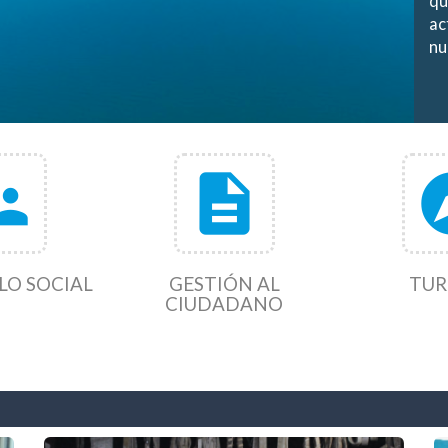
qu
ac
nu
r_account
description
exp
LO SOCIAL
GESTIÓN AL
TUR
CIUDADANO