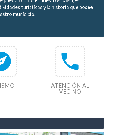
e puedan conocer nuestros paisajes,
tividades turísticas y la historia que posee
estro municipio.
lore
phone
ISMO
ATENCIÓN AL
VECINO