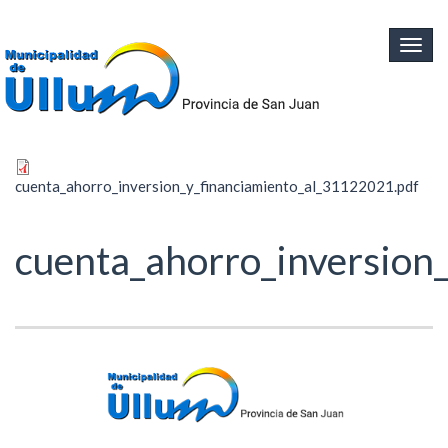
Ir al contenido principal
Togg
navig
cuenta_ahorro_inversion_y_financiamiento_al_31122021.pdf
cuenta_ahorro_inversion