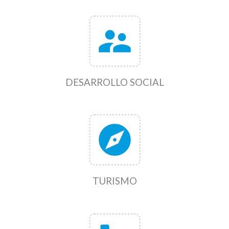
supervisor_account
DESARROLLO SOCIAL
explore
TURISMO