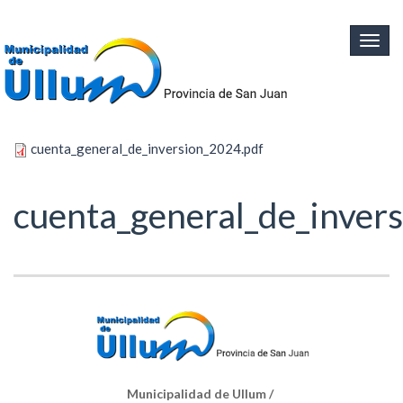
Ir al contenido principal
Togg
navig
cuenta_general_de_inversion_2024.pdf
cuenta_general_de_inver
Municipalidad de Ullum /